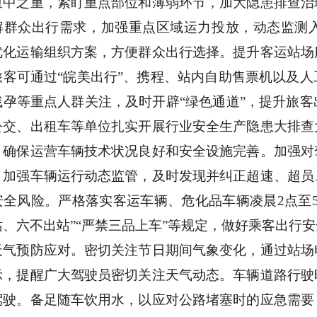
重中之重，紧盯重点部位和薄弱环节，加大隐患排查治
解群众出行需求，加强重点区域运力投放，动态监测
优化运输组织方案，方便群众出行选择。提升客运站场
旅客可通过
“皖美出行”、携程、站内自助售票机以及
残孕等重点人群关注，及时开辟
“绿色通道”，提升旅
公交、出租车等单位扎实开展行业安全生产隐患大排查
，确保运营车辆技术状况良好和安全设施完善。加强对
。加强车辆运行动态监管，及时发现并纠正超速、超员
安全风险。严格落实客运车辆、危化品车辆凌晨
2点至
站、六不出站”“严禁三品上车”等规定，做好乘客出行
天气预防应对。密切关注节日期间气象变化，通过站场
示，提醒广大驾驶员密切关注天气动态。车辆道路行驶
驾驶。备足随车饮用水，以应对公路堵塞时的应急需要