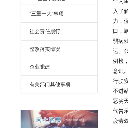
作为
入了
“三重一大”事项
力，
口，
社会责任履行
弱病
整改落实情况
运、
例检
企业党建
意识
行驶
有关部门其他事项
不进
恶劣
气告
疲劳