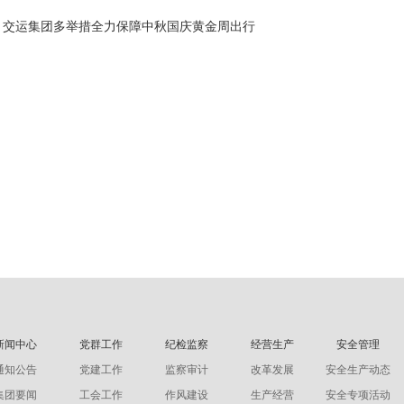
：
：交运集团多举措全力保障中秋国庆黄金周出行
新闻中心
党群工作
纪检监察
经营生产
安全管理
通知公告
党建工作
监察审计
改革发展
安全生产动态
集团要闻
工会工作
作风建设
生产经营
安全专项活动