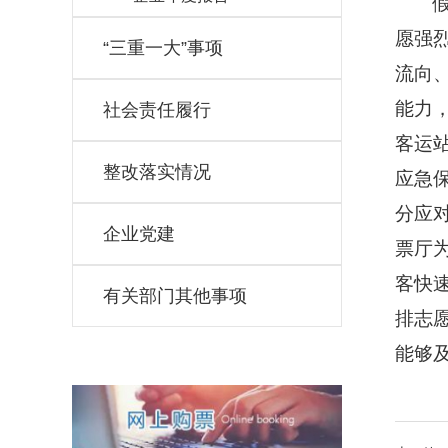
愿强
“三重一大”事项
流向
能力
社会责任履行
客运
整改落实情况
应急
分应
企业党建
票厅
客快
有关部门其他事项
排志
能够