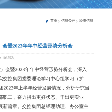
首页
信息公开
经济信息
会暨2023年年中经营形势分析会
：10675次
）会暨2023年年中经营形势分析会，深入
实交控集团党委理论学习中心组学习（扩
团2023年上半年经营发展情况，分析研究当
部职工，奋力拼出更好状态、干出更实业
展新篇章。交控集团总经理助理、办公室主