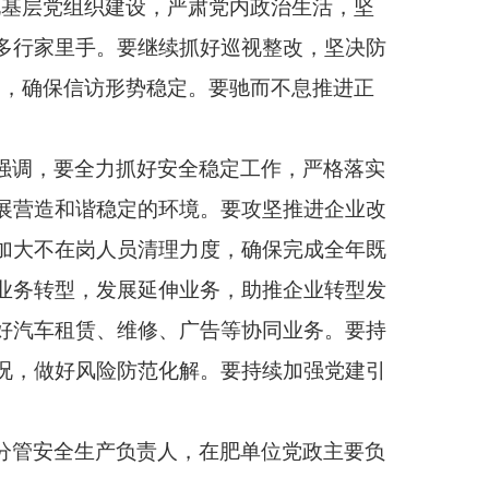
化基层党组织建设，严肃党内政治生活，坚
多行家里手。要继续抓好巡视整改，坚决防
制，确保信访形势稳定。要驰而不息推进正
强调，要全力抓好安全稳定工作，严格落实
展营造和谐稳定的环境。要攻坚推进企业改
加大不在岗人员清理力度，确保完成全年既
业务转型，发展延伸业务，助推企业转型发
好汽车租赁、维修、广告等协同业务。要持
况，做好风险防范化解。要持续加强党建引
分管安全生产负责人，在肥单位党政主要负