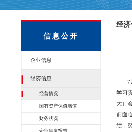
经济
信息公开
企业信息
经济信息
学习
经营情况
大）会
国有资产保值增值
前面
财务状况
绩，
企业年度报告