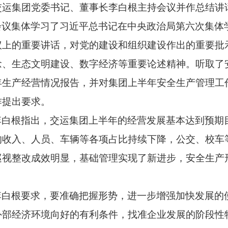
交运集团党委书记、董事长李白根主持会议并作总结讲
会议集体学习了习近平总书记在中央政治局第六次集体
议上的重要讲话，对党的建设和组织建设作出的重要批
念、生态文明建设、数字经济等重要论述精神。听取了
年生产经营情况报告，并对集团上半年安全生产管理工
作提出要求。
李白根指出，交运集团上半年的经营发展基本达到预期
的收入、人员、车辆等各项占比持续下降，公交、校车
巡视整改成效明显，基础管理实现了新进步，安全生产
。
李白根要求，要准确把握形势，进一步增强加快发展的
外部经济环境向好的有利条件，找准企业发展的阶段性