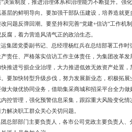
层”决策制度，推进治理体系和治理能力不断提升。强
抓基层的鲜明导向。要加强干部队伍建设，培养造就更
整改问题反弹回潮。要坚持和完善“党建+信访”工作机
纪反腐，着力营造风清气正的政治生态。
交运集团党委副书记、总经理杨红兵在总结部署工作时
生产责任、严格落实信访工作主体责任，为集团改革发
加快推进亏损企业治理，大力推进低效无效资产处置，
标。要加快转型升级步伐，努力发展新业态，积极拓展
要做大做优协同业务，借助集采商城和招采平台全力做
化内控管理，强化预警信息采集，跟踪重大风险变化情
着力解决职工群众关心关切问题。
集团总部部门主要负责人，各市公司党政主要负责人、