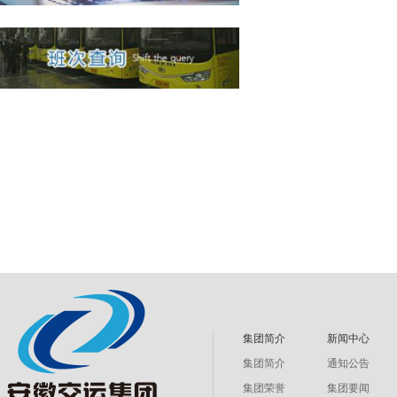
集团简介
新闻中心
集团简介
通知公告
集团荣誉
集团要闻