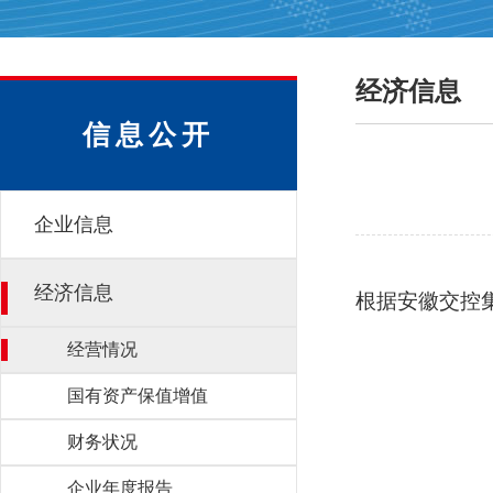
经济信息
信息公开
企业信息
经济信息
根据安徽交控
经营情况
国有资产保值增值
财务状况
企业年度报告